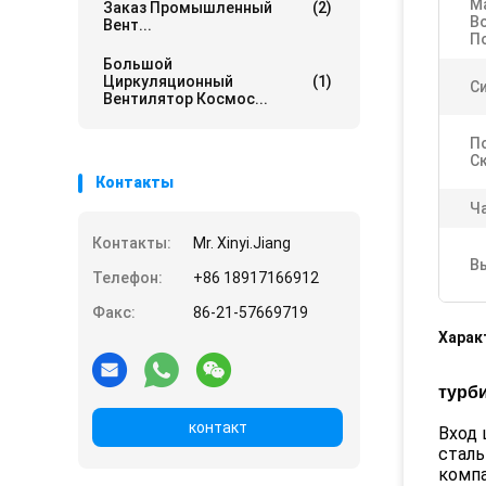
М
Заказ Промышленный
(2)
В
Вент...
П
Большой
Циркуляционный
(1)
С
Вентилятор Космос...
П
С
Контакты
Ч
Контакты:
Mr. Xinyi.Jiang
В
Телефон:
+86 18917166912
Факс:
86-21-57669719
Харак
турб
контакт
Вход 
сталь
компа