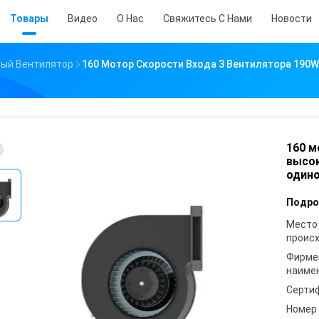
Товары
Видео
О Нас
Свяжитесь С Нами
Новости
ый Вентилятор
160 Мотор Скорости Входа 3 Вентилятора 190
160 м
высо
один
Подро
Место
проис
Фирме
наиме
Серти
Номер