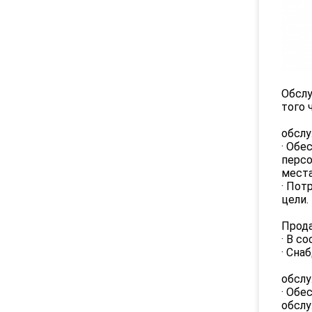
Обслу
того 
обслу
· Обе
персо
места
· Пот
цели.
Прод
· В с
· Сна
обслу
· Обе
обслу