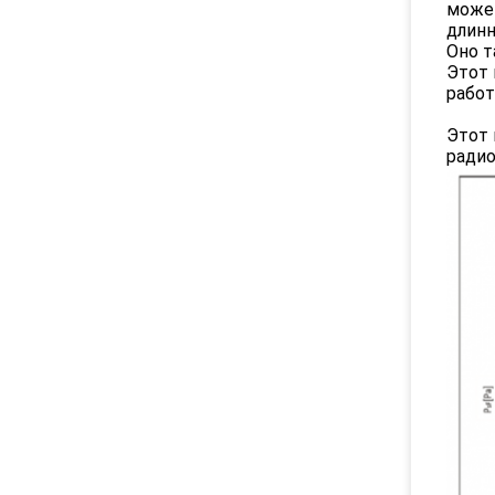
может
длинн
Оно т
Этот 
работ
Этот 
радио