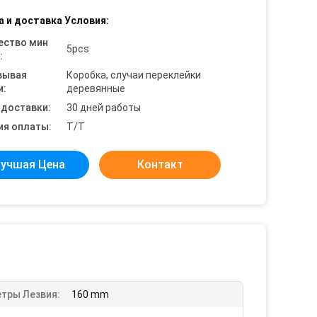
а и доставка Условия:
ество мин
5pcs
:
вывая
Коробка, случаи переклейки
и:
деревянные
 доставки:
30 дней работы
ия оплаты:
T/T
учшая Цена
Контакт
тры Лезвия:
160 mm