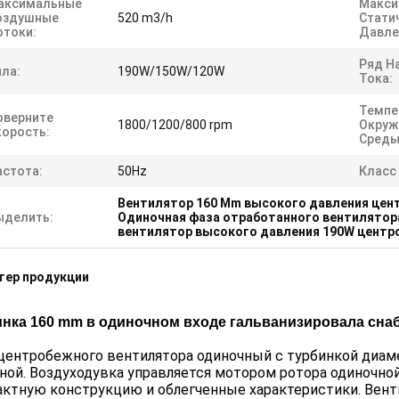
аксимальные
Макси
оздушные
520 m3/h
Стати
отоки:
Давле
Ряд Н
ила:
190W/150W/120W
Тока:
Темпе
оверните
1800/1200/800 rpm
Окру
корость:
Среды
астота:
50Hz
Класс
Вентилятор 160 Mm высокого давления це
ыделить:
Одиночная фаза отработанного вентилятора
вентилятор высокого давления 190W цент
тер продукции
инка 160 mm в одиночном входе гальванизировала сна
центробежного вентилятора одиночный с турбинкой диам
ной. Воздуходувка управляется мотором ротора одиночно
ктную конструкцию и облегченные характеристики. Вент