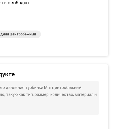
еть свободно.
едний Центробежный
дукте
кого давления турбинки Mm центробежный
такую ​​как тип, размер, количество, материал и