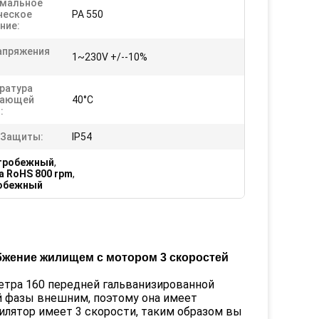
мальное
ческое
PA 550
ние:
апряжения
1~230V +/--10%
ратура
жающей
40°C
:
 Защиты:
IP54
нтробежный
,
 RoHS 800 rpm
,
робежный
бжение жилищем с мотором 3 скоростей
етра 160 передней гальванизированной
й фазы внешним, поэтому она имеет
илятор имеет 3 скорости, таким образом вы