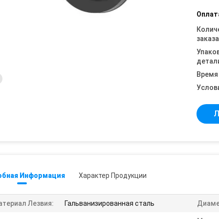
Оплат
Колич
заказа
Упако
детал
Время
Услов
Л
обная Информация
Характер Продукции
атериал Лезвия:
Гальванизированная сталь
Диаме