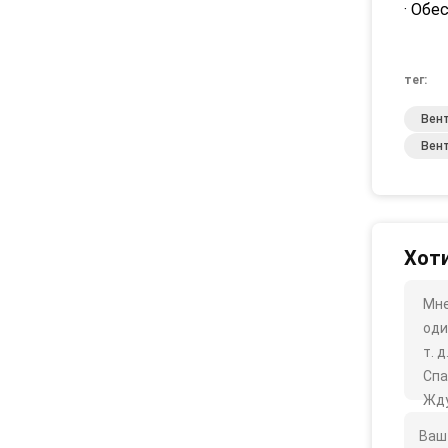
· Обе
тег:
Вен
Вен
Хоти
Мне
оди
т. д
Спа
Жду