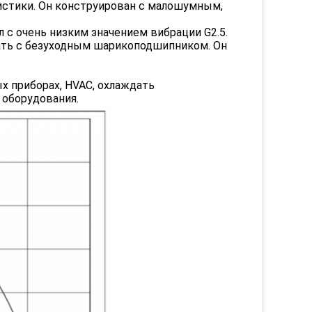
ристики. Он конструирован с малошумным,
л с очень низким значением вибрации G2.5.
ать с безуходным шарикоподшипником. Он
х приборах, HVAC, охлаждать
 оборудования.