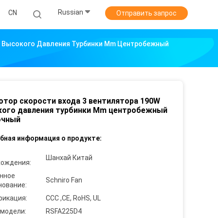
Russian
CN
Отправить запрос
W Высокого Давления Турбинки Mm Центробежный
отор скорости входа 3 вентилятора 190W
кого давления турбинки Mm центробежный
очный
бная информация о продукте:
Шанхай Китай
хождения:
нное
Schniro Fan
нование:
фикация:
CCC ,CE, RoHS, UL
 модели:
RSFA225D4