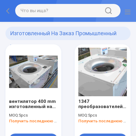
Изготовленный На Заказ Промышленный
Вентилятор
(2)
вентилятор 400 mm
1347
изготовленный на
преобразователей
заказ
частоты
MOQ:
5pcs
MOQ:
5pcs
промышленный с
отработанного
Получить последнюю цену
Получить последнюю цену
приложениями для
вентилятора лезвия
множественных
вентилятора 400mm
преобразователей
Rpm изготовленных